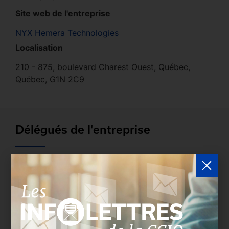
Site web de l'entreprise
NYX Hemera Technologies
Localisation
210 - 875, boulevard Charest Ouest, Québec,
Québec, G1N 2C9
Délégués de l'entreprise
Les entreprises membres peuvent bénéficier d’une
version plus détaillée du répertoire via leur espace
sécurisé.
Connectez-vous
afin de consulter le
profil complet des entreprises incluant les
coordonnées des délégués inscrits. Vous n'êtes
pas membre? N'attendez plus et
devenez membre!