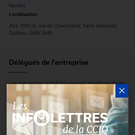
NordAI
Localisation
422-1190-B, rue de Courchevel, Saint-Romuald,
Québec, G6W 5M6
Délégués de l'entreprise
Les entreprises membres peuvent bénéficier d’une
version plus détaillée du répertoire via leur espace
sécurisé.
Connectez-vous
afin de consulter le
profil complet des entreprises incluant les
coordonnées des délégués inscrits. Vous n'êtes
pas membre? N'attendez plus et
devenez membre!