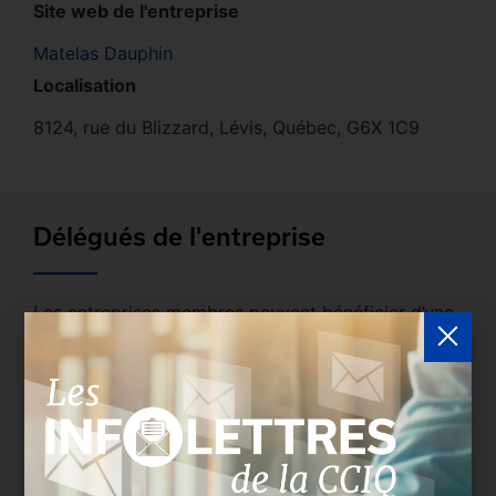
Site web de l'entreprise
Matelas Dauphin
Localisation
8124, rue du Blizzard, Lévis, Québec, G6X 1C9
Délégués de l'entreprise
Les entreprises membres peuvent bénéficier d’une
version plus détaillée du répertoire via leur espace
sécurisé.
Connectez-vous
afin de consulter le
profil complet des entreprises incluant les
coordonnées des délégués inscrits. Vous n'êtes
pas membre? N'attendez plus et
devenez membre!