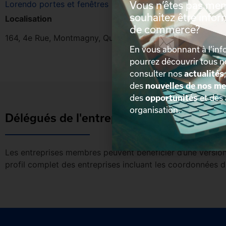
Lorendo portes et fenêtres
Vous n’êtes pas me
souhaitez être info
Localisation
de commerce?
164, 4e Rue, Montmagny, Québec, G5V 3L5
En vous abonnant à l’info
pourrez découvrir tous 
consulter nos
actualités
des
nouvelles de nos m
des
opportunités
et des
organisation.
Délégués de l'entreprise
Les entreprises membres peuvent bénéficier d’une version 
profil complet des entreprises incluant les coordonnées 