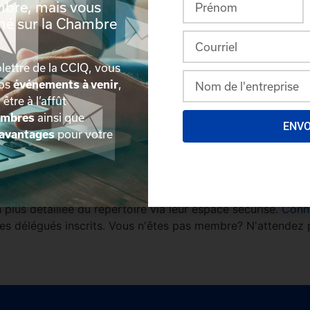
mbre, mais vous
rmé sur la Chambre
lettre de la CCIQ, vous
nos
événements à venir
,
, être à l’affût
embres
ainsi que
ENV
avantages
pour votre
plus détaillée du répertoire via leur espace sécurisé.
Conn
des délégués inscrits. Vous n'êtes pas membre? N'attendez 