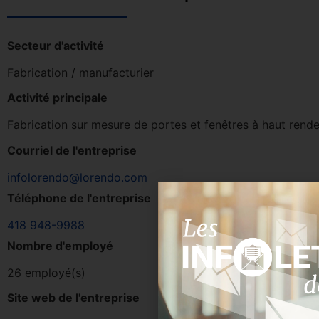
Secteur d'activité
Fabrication / manufacturier
Activité principale
Fabrication sur mesure de portes et fenêtres à haut ren
Courriel de l'entreprise
infolorendo@lorendo.com
Téléphone de l'entreprise
418 948-9988
Nombre d'employé
26 employé(s)
Site web de l'entreprise