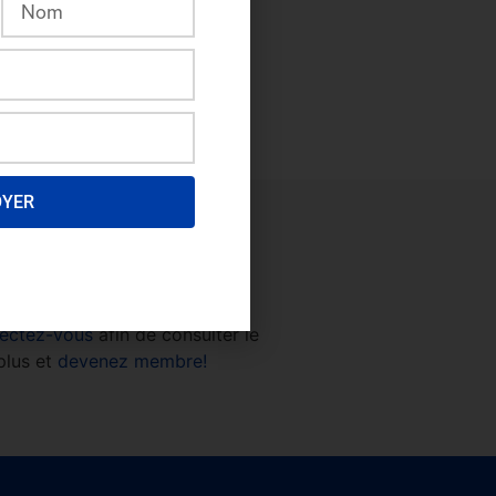
OYER
ectez-vous
afin de consulter le
plus et
devenez membre!