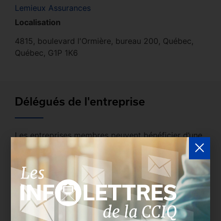
Lemieux Assurances
Localisation
4815, boulevard l'Ormière, bureau 200, Québec,
Québec, G1P 1K6
Délégués de l'entreprise
Les entreprises membres peuvent bénéficier d’une
version plus détaillée du répertoire via leur espace
sécurisé.
Connectez-vous
afin de consulter le
profil complet des entreprises incluant les
coordonnées des délégués inscrits. Vous n'êtes
pas membre? N'attendez plus et
devenez membre!