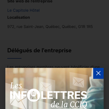
Site web de l'entreprise
Le Capitole Hôtel
Localisation
972, rue Saint-Jean, Québec, Québec, G1R 1R5
Délégués de l'entreprise
Les entreprises membres peuvent bénéficier d’une
version plus détaillée du répertoire via leur espace
sécurisé.
Connectez-vous
afin de consulter le
profil complet des entreprises incluant les
coordonnées des délégués inscrits. Vous n'êtes
pas membre? N'attendez plus et
devenez membre!