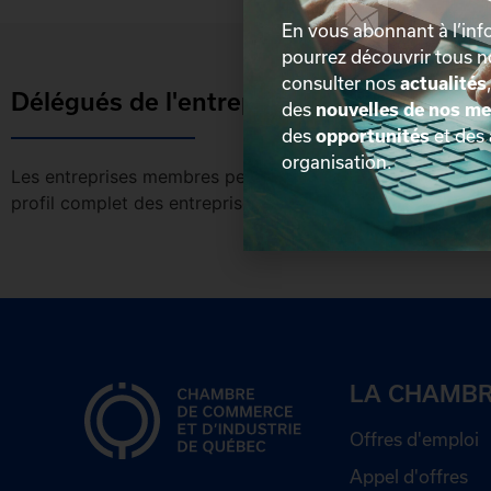
En vous abonnant à l’info
pourrez découvrir tous 
consulter nos
actualités
Délégués de l'entreprise
des
nouvelles de nos m
des
opportunités
et des
organisation.
Les entreprises membres peuvent bénéficier d’une version 
profil complet des entreprises incluant les coordonnées 
LA CHAMB
Offres d'emploi
Appel d'offres