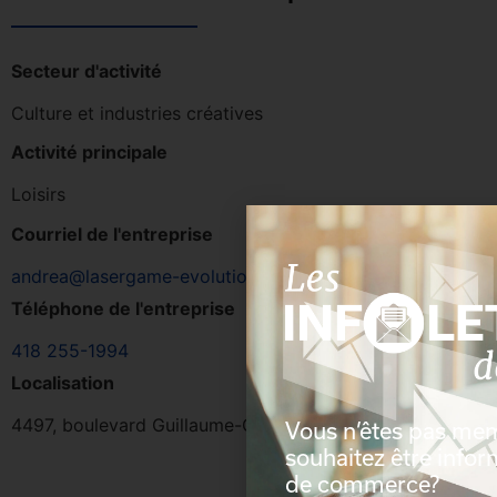
Secteur d'activité
Culture et industries créatives
Activité principale
Loisirs
Courriel de l'entreprise
andrea@lasergame-evolution.ca
Téléphone de l'entreprise
418 255-1994
Localisation
4497, boulevard Guillaume-Couture, Lévis, Québec, G6W
Vous n’êtes pas me
souhaitez être info
de commerce?