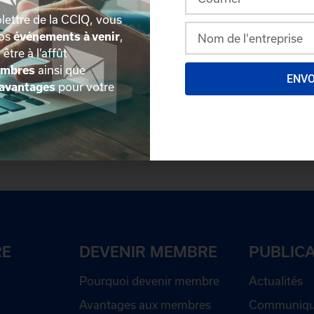
lettre de la CCIQ, vous
nos
événements à venir
,
, être à l’affût
embres
ainsi que
ENV
avantages
pour votre
plus détaillée du répertoire via leur espace sécurisé.
Conn
des délégués inscrits. Vous n'êtes pas membre? N'attendez 
RE
DEVENIR MEMBRE
PUBLIC
Pourquoi devenir membre
Actualités
Avantages aux membres
Communiqué