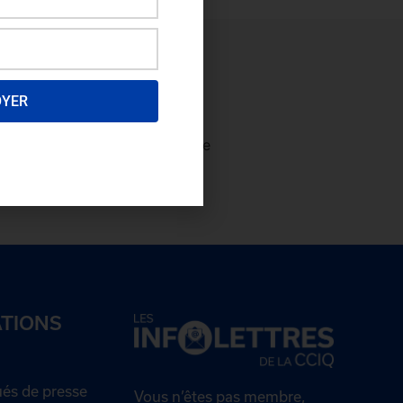
OYER
ectez-vous
afin de consulter le
plus et
devenez membre!
ATIONS
s de presse
Vous n’êtes pas membre,