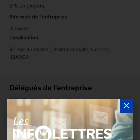
2-5 employé(s)
Site web de l'entreprise
Jinnove
Localisation
40 rue du mistral, Drummondville, Québec,
J2A0G4
Délégués de l'entreprise
Les entreprises membres peuvent bénéficier d’une
version plus détaillée du répertoire via leur espace
sécurisé.
Connectez-vous
afin de consulter le
profil complet des entreprises incluant les
coordonnées des délégués inscrits. Vous n'êtes