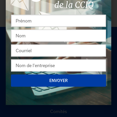
pas membre? N'attendez plus et
devenez membre!
LA CHAMBRE
ENVOYER
Offres d'emploi
Appel d'offres
Qui sommes-nous ?
Comités