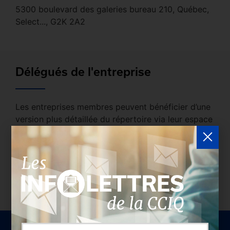
5300 boulevard des galeries bureau 210, Québec,
Select..., G2K 2A2
Délégués de l'entreprise
Les entreprises membres peuvent bénéficier d’une
version plus détaillée du répertoire via leur espace
sécurisé.
Connectez-vous
afin de consulter le
profil complet des entreprises incluant les
coordonnées des délégués inscrits. Vous n'êtes
pas membre? N'attendez plus et
devenez membre!