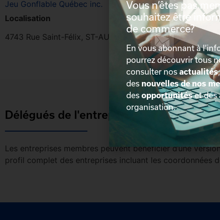
Jeu Gonflable Québec inc.
Vous n’êtes pas me
souhaitez être info
Localisation
de commerce?
4743 Rue Saint-Félix, ST-AUGUSTIN-D-DESM, QC, G3A 1
En vous abonnant à l’info
pourrez découvrir tous 
consulter nos
actualités
des
nouvelles de nos m
des
opportunités
et des
organisation.
Délégués de l'entreprise
Les entreprises membres peuvent bénéficier d’une version 
profil complet des entreprises incluant les coordonnées 