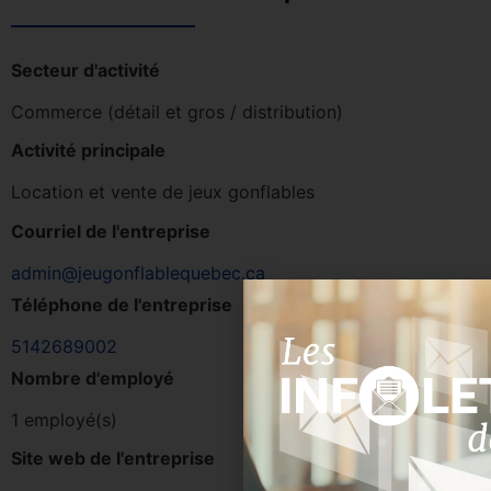
Secteur d'activité
Commerce (détail et gros / distribution)
Activité principale
Location et vente de jeux gonflables
Courriel de l'entreprise
admin@jeugonflablequebec.ca
Téléphone de l'entreprise
5142689002
Nombre d'employé
1 employé(s)
Site web de l'entreprise