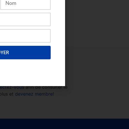
OYER
ectez-vous
afin de consulter le
plus et
devenez membre!