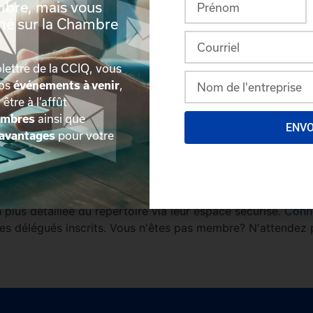
mbre, mais vous
rmé sur la Chambre
B2
lettre de la CCIQ, vous
nos
événements à venir
,
, être à l’affût
embres
ainsi que
ENV
avantages
pour votre
plus détaillée du répertoire via leur espace sécurisé.
Conn
des délégués inscrits. Vous n'êtes pas membre? N'attendez 