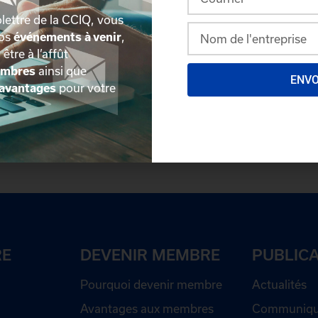
lettre de la CCIQ, vous
nos
événements à venir
,
, être à l’affût
embres
ainsi que
ENV
avantages
pour votre
plus détaillée du répertoire via leur espace sécurisé.
Conn
des délégués inscrits. Vous n'êtes pas membre? N'attendez 
RE
DEVENIR MEMBRE
PUBLIC
Pourquoi devenir membre
Actualités
Avantages aux membres
Communiqué