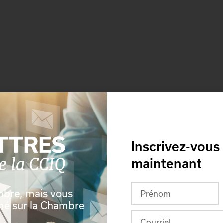
Inscrivez-vous
maintenant
bec, G2E 5W2
mbre, mais vous
rmé sur la Chambre