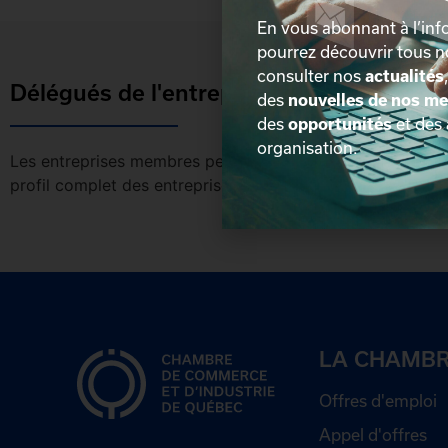
En vous abonnant à l’info
pourrez découvrir tous 
consulter nos
actualités
Délégués de l'entreprise
des
nouvelles de nos m
des
opportunités
et des
organisation.
Les entreprises membres peuvent bénéficier d’une version 
profil complet des entreprises incluant les coordonnées 
LA CHAMB
Offres d'emploi
Appel d'offres