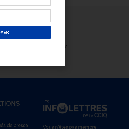
OYER
ectez-vous
afin de consulter le
plus et
devenez membre!
ATIONS
s de presse
Vous n’êtes pas membre,