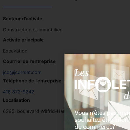
Secteur d'activité
Construction et immobilier
Activité principale
Excavation
Courriel de l'entreprise
jcd@jcdrolet.com
Téléphone de l'entreprise
418 872-9242
Localisation
6295, boulevard Wilfrid-Hamel, L'Ancienne-Lorette, Qué
Vous n’êtes pas me
souhaitez être info
de commerce?