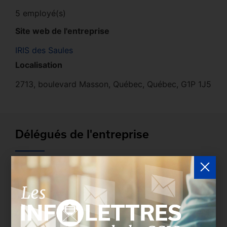
5 employé(s)
Site web de l'entreprise
IRIS des Saules
Localisation
2713, boulevard Masson, Québec, Québec, G1P 1J5
Délégués de l'entreprise
Les entreprises membres peuvent bénéficier d’une
version plus détaillée du répertoire via leur espace
sécurisé.
Connectez-vous
afin de consulter le
profil complet des entreprises incluant les
coordonnées des délégués inscrits. Vous n'êtes