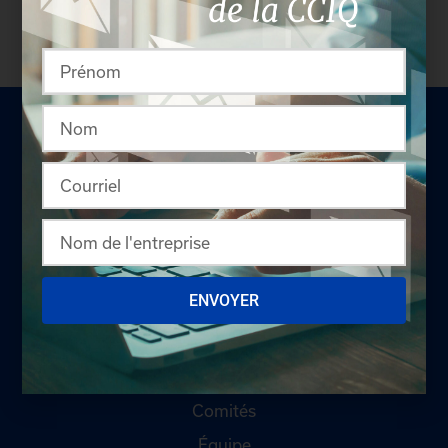
pas membre? N'attendez plus et
devenez membre!
LA CHAMBRE
ENVOYER
Offres d'emploi
Appel d'offres
Qui sommes-nous ?
Comités
Équipe