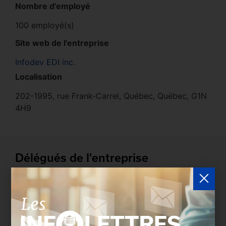
Nombre d'employé
100 employé(s)
Site web de l'entreprise
Infodev EDI inc.
Localisation
202-1995, rue Frank-Carrel, Québec, Québec, G1N
4H9
Délégués de l'entreprise
Les entreprises membres peuvent bénéficier d’une
version plus détaillée du répertoire via leur espace
sécurisé.
Connectez-vous
afin de consulter le