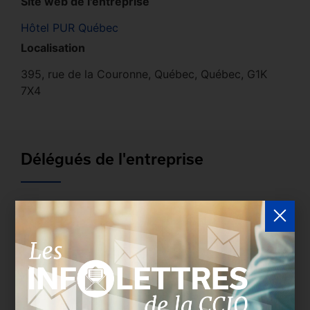
Site web de l'entreprise
Hôtel PUR Québec
Localisation
395, rue de la Couronne, Québec, Québec, G1K
7X4
Délégués de l'entreprise
Les entreprises membres peuvent bénéficier d’une
version plus détaillée du répertoire via leur espace
sécurisé.
Connectez-vous
afin de consulter le
profil complet des entreprises incluant les
coordonnées des délégués inscrits. Vous n'êtes
pas membre? N'attendez plus et
devenez membre!