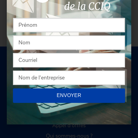
profil complet des entreprises incluant les
coordonnées des délégués inscrits. Vous n'êtes
pas membre? N'attendez plus et
devenez membre!
ENVOYER
LA CHAMBRE
Offres d'emploi
Appel d'offres
Qui sommes-nous ?