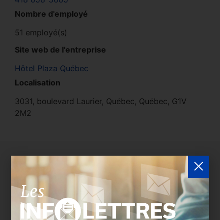
Nombre d'employé
51 employé(s)
Site web de l'entreprise
Hôtel Plaza Québec
Localisation
3031, boulevard Laurier, Québec, Québec, G1V
2M2
Délégués de l'entreprise
Les entreprises membres peuvent bénéficier d’une
version plus détaillée du répertoire via leur espace
sécurisé.
Connectez-vous
afin de consulter le