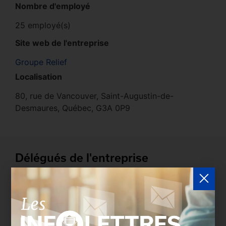
Nombre d'employé
25 employé(s)
Site web de l'entreprise
Groupe Relief
Localisation
80, rue de Vancouver, Saint-Augustin-de-
Desmaures, Québec, G3A 0P9
Délégués de l'entreprise
Les entreprises membres peuvent bénéficier d’une
version plus détaillée du répertoire via leur espace
sécurisé.
Connectez-vous
afin de consulter le