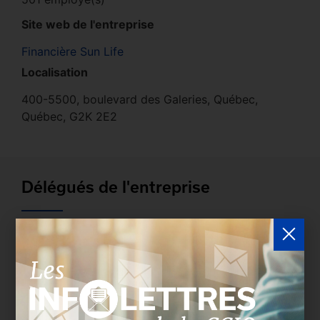
Site web de l'entreprise
Financière Sun Life
Localisation
400-5500, boulevard des Galeries, Québec,
Québec, G2K 2E2
Délégués de l'entreprise
Les entreprises membres peuvent bénéficier d’une
version plus détaillée du répertoire via leur espace
sécurisé.
Connectez-vous
afin de consulter le
profil complet des entreprises incluant les
coordonnées des délégués inscrits. Vous n'êtes