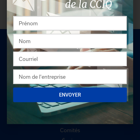
pas membre? N'attendez plus et
devenez membre!
LA CHAMBRE
ENVOYER
Offres d'emploi
Appel d'offres
Qui sommes-nous ?
Comités