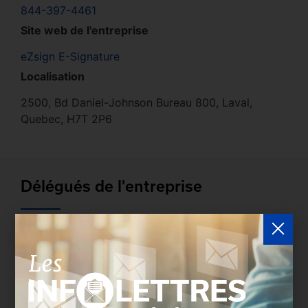
844-397-4461
Site web de l'entreprise
eZsign E-Signature
Localisation
2500, Bd Daniel-Johnson Bureau 800, Laval,
Quebec, H7T 2P6
Délégués de l'entreprise
Les entreprises membres peuvent bénéficier d’une
version plus détaillée du répertoire via leur espace
sécurisé.
Connectez-vous
afin de consulter le
profil complet des entreprises incluant les
coordonnées des délégués inscrits. Vous n'êtes