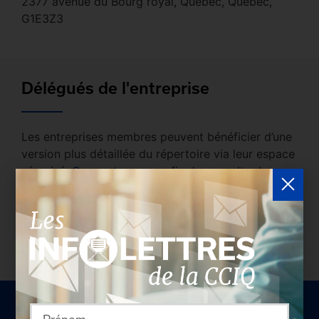
2377 avenue du Bourg royal, Québec, Quebec,
G1E3Z3
Délégués de l'entreprise
Les entreprises membres peuvent bénéficier d’une
version plus détaillée du répertoire via leur espace
sécurisé.
Connectez-vous
afin de consulter le
profil complet des entreprises incluant les
coordonnées des délégués inscrits. Vous n'êtes
pas membre? N'attendez plus et
devenez membre!