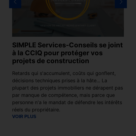
SIMPLE Services-Conseils se joint
S
à la CCIQ pour protéger vos
C
projets de construction
i
e
Retards qui s'accumulent, coûts qui gonflent,
Le
décisions techniques prises à la hâte... La
ph
ges
plupart des projets immobiliers ne dérapent pas
l’
it
par manque de compétence, mais parce que
dé
personne n'a le mandat de défendre les intérêts
.
réels du propriétaire.
VO
VOIR PLUS