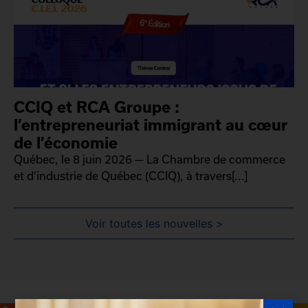
CCIQ et RCA Groupe :
l’entrepreneuriat immigrant au cœur
de l’économie
Québec, le 8 juin 2026 — La Chambre de commerce
et d’industrie de Québec (CCIQ), à travers[...]
Voir toutes les nouvelles >