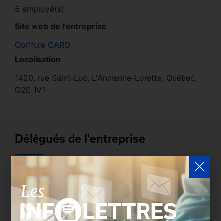
5 employé(s)
Site web de l'entreprise
Coiffure CARO
Localisation
1420, rue Saint-Luc, L'Ancienne-Lorette, Québec,
G2E 1V1
Délégués de l'entreprise
Les entreprises membres peuvent bénéficier d’une
version plus détaillée du répertoire via leur espace
sécurisé.
Connectez-vous
afin de consulter le
profil complet des entreprises incluant les
coordonnées des délégués inscrits. Vous n'êtes