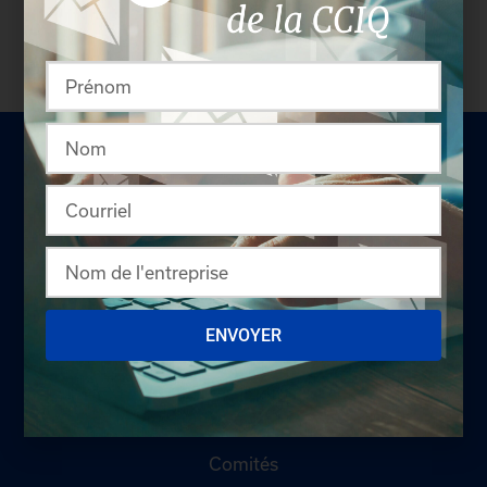
pas membre? N'attendez plus et
devenez membre!
LA CHAMBRE
ENVOYER
Offres d'emploi
Appel d'offres
Qui sommes-nous ?
Comités