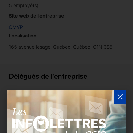
5 employé(s)
Site web de l'entreprise
CMVP
Localisation
165 avenue lesage, Québec, Québec, G1N 3S5
Délégués de l'entreprise
Les entreprises membres peuvent bénéficier d’une
version plus détaillée du répertoire via leur espace
sécurisé.
Connectez-vous
afin de consulter le
profil complet des entreprises incluant les
coordonnées des délégués inscrits. Vous n'êtes
pas membre? N'attendez plus et
devenez membre!