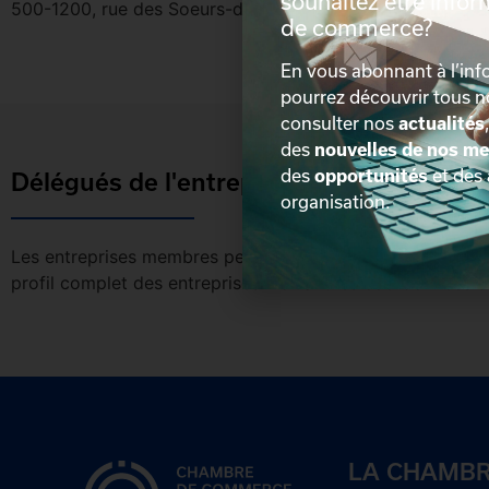
souhaitez être info
500-1200, rue des Soeurs-du-Bon-Pasteur, Québec, Québ
de commerce?
En vous abonnant à l’info
pourrez découvrir tous 
consulter nos
actualités
des
nouvelles de nos m
des
opportunités
et des
Délégués de l'entreprise
organisation.
Les entreprises membres peuvent bénéficier d’une version 
profil complet des entreprises incluant les coordonnées 
LA CHAMB