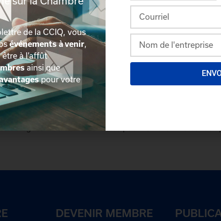
rmé sur la Chambre
ec, G1S 0B1
lettre de la CCIQ, vous
nos
événements à venir
,
, être à l’affût
embres
ainsi que
ENV
avantages
pour votre
plus détaillée du répertoire via leur espace sécurisé.
Conn
des délégués inscrits. Vous n'êtes pas membre? N'attendez 
RE
DEVENIR MEMBRE
PUBLIC