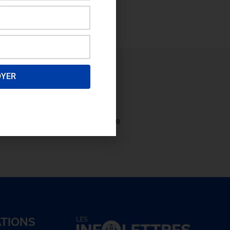
OYER
ectez-vous
afin de consulter le
plus et
devenez membre!
ATIONS