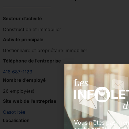
Secteur d'activité
Construction et immobilier
Activité principale
Gestionnaire et propriétaire immobilier
Téléphone de l'entreprise
418 687-1123
Nombre d'employé
26 employé(s)
Site web de l'entreprise
Casot ltée
Localisation
Vous n’êtes pas me