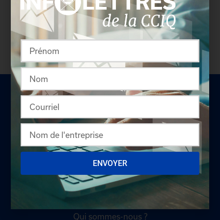
profil complet des entreprises incluant les
coordonnées des délégués inscrits. Vous n'êtes
pas membre? N'attendez plus et
devenez membre!
LA CHAMBRE
ENVOYER
Offres d'emploi
Appel d'offres
Qui sommes-nous ?