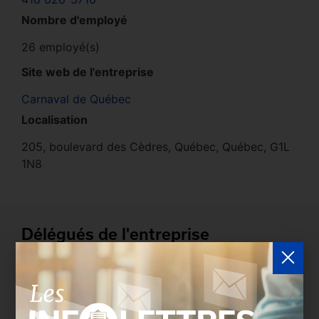
Nombre d'employé
26 employé(s)
Site web de l'entreprise
Carnaval de Québec
Localisation
205, boulevard des Cèdres, Québec, Québec, G1L
1N8
Délégués de l'entreprise
Les entreprises membres peuvent bénéficier d’une
version plus détaillée du répertoire via leur espace
sécurisé.
Connectez-vous
afin de consulter le