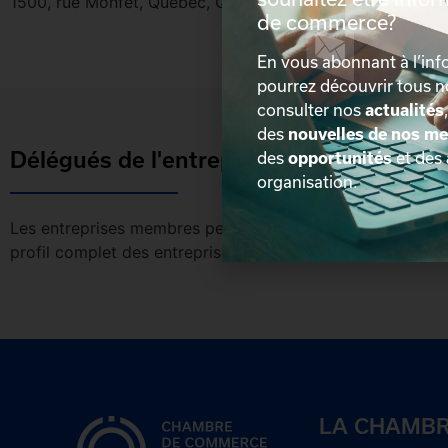
1500, rue Monfet, Québec, Québec, G2K 1Y1
de commerce?
En vous abonnant à l’info
pourrez découvrir tous 
consulter nos
actualités
des
nouvelles de nos m
Délégués de l'entreprise
des
opportunités
et des
organisation.
Les entreprises membres peuvent bénéficier d’une version 
profil complet des entreprises incluant les coordonnées 
LA CHAMB