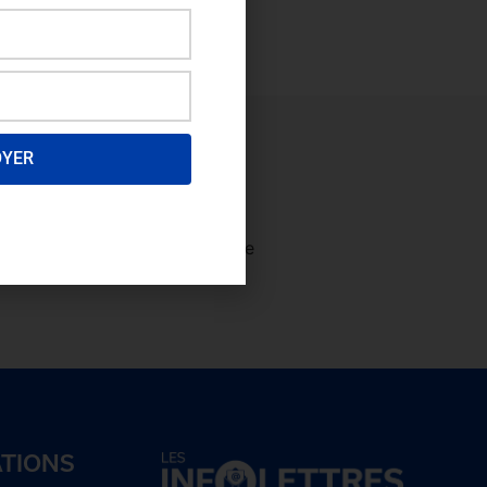
OYER
ectez-vous
afin de consulter le
plus et
devenez membre!
ATIONS