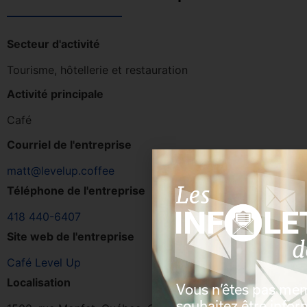
Secteur d'activité
Tourisme, hôtellerie et restauration
Activité principale
Café
Courriel de l'entreprise
matt@levelup.coffee
Téléphone de l'entreprise
418 440-6407
Site web de l'entreprise
Café Level Up
Localisation
Vous n’êtes pas me
souhaitez être info