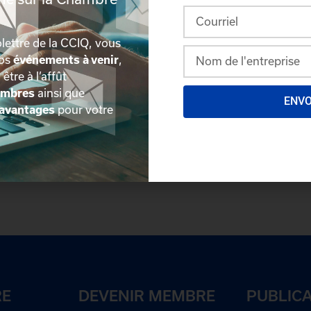
lettre de la CCIQ, vous
nos
événements à venir
,
, être à l’affût
embres
ainsi que
ENV
avantages
pour votre
plus détaillée du répertoire via leur espace sécurisé.
Conn
des délégués inscrits. Vous n'êtes pas membre? N'attendez 
RE
DEVENIR MEMBRE
PUBLIC