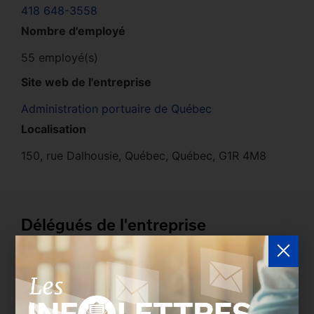
418 648-3558
Nombre d'employé
55 employé(s)
Site web de l'entreprise
Administration portuaire de Québec
Localisation
150, rue Dalhousie, Québec, Québec, G1R 4M8
Délégués de l'entreprise
Les entreprises membres peuvent bénéficier d’une
version plus détaillée du répertoire via leur espace
sécurisé.
Connectez-vous
afin de consulter le