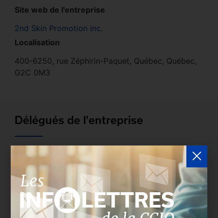
Site web de l'entreprise
2nd Skin Promotion inc.
Localisation
400-6250, rue Zéphirin-Paquet, Québec, Québec,
G2C 0M3
Délégués de l'entreprise
Les entreprises membres peuvent bénéficier d’une
version plus détaillée du répertoire via leur espace
sécurisé.
Connectez-vous
afin de consulter le
profil complet des entreprises incluant les
coordonnées des délégués inscrits. Vous n'êtes
pas membre? N'attendez plus et
devenez membre!