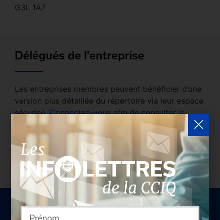
G3L 1A7
Délégués de l'entreprise
Les entreprises membres peuvent bénéficier d’une
version plus détaillée du répertoire via leur espace
sécurisé.
Connectez-vous
afin de consulter le
profil complet des entreprises incluant les
coordonnées des délégués inscrits. Vous n'êtes
pas membre? N'attendez plus et
devenez membre!