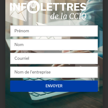
Yvon Charest
, président et chef de la direction,
Industrielle Alliance, Assurance et services
financiers
Claude Choquette
, président, Groupe Le Massif
Michel Dallaire
, président et chef de la direction,
Fonds de Placement Immobilier Cominar et
président du conseil régional de Québec de l’IDU
Québec
Pierre Dolbec
, président, Corporation des parcs
industriels de Québec et membre de l’Alliance
économique de Québec
ENVOYER
Luc Dupont
, président et chef de la direction,
Immanence Intégrale Dermo Correction (IDC)
Daniel Gélinas
, directeur général, Festival d’été de
Québec