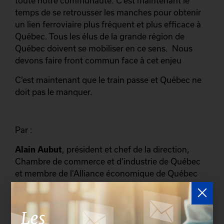
toute notre communauté. C’est maintenant le
temps de se retrousser les manches pour obtenir
un lien ferroviaire plus fréquent et plus efficace à
Québec. Tous les élus de la grande région de
Québec doivent se mobiliser en ce sens. Nous
devons faire front commun face à cet enjeu
C’est maintenant que le train passe et Québec ne
doit pas le manquer.
Par :
Alain Aubut
, président et chef de la direction,
Chambre de commerce et d’industrie de Québec
et membre de l’Alliance économique de Québec
P.-Michel Bouchard
, président-directeur général,
Société du Centre des congrès de Québec
Denis Brière
, recteur, Université Laval