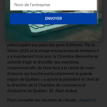
Lévis.
« Bien que les résultats soient relativement
comparables aux années précédentes, les
ENVOYER
dirigeants d’entreprise font preuve de prudence à
l’égard des perspectives économiques sectorielles
et régionales. Les prédictions émises confirment
que la main-d’oeuvre demeure un enjeu
préoccupant aux yeux des gens d’affaires. Par la
Vision 2025 et le virage entrepreneurial entrepris il
y a maintenant trois ans, la Chambre démontre sa
volonté d’agir et d’outiller ses membres,
notamment afin de faire face à la rareté de main-
d’oeuvre qui touche particulièrement la grande
région de Québec » a ajouté le président et chef de
la direction de la Chambre de commerce et
d’industrie de Québec, M. Alain Aubut.
Pour consulter les résultats de l'étude,
cliquez ici
.