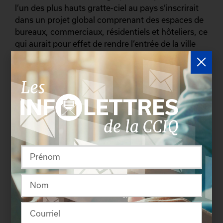
l’un des plus hauts gratte-ciel au pays s’inscrirait
dans un projet global comprenant des espaces de
bureaux, commerciaux, résidentiels et hôteliers, ce
qui aurait pour effet de rendre l’entrée de la ville
d’autant plus active.
La CCIQ est consciente que les différents acteurs
interpelés dans ce dossier tiendraient compte de
l’accessibilité au secteur durant l’évolution du
projet, tant à l’égard du réseau routier que du
transport collectif.
– 30 –
Source :
Sarah Vertefeuille
Chambre de commerce et d'industrie de Québec