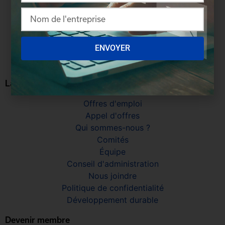
418 692-3853, poste 234
svertefeuille@cciquebec.ca
ENVOYER
La Chambre
Offres d'emploi
Appel d'offres
Qui sommes-nous ?
Comités
Équipe
Conseil d'administration
Nous joindre
Politique de confidentialité
Développement durable
Devenir membre