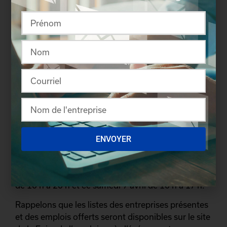
Solidarité sociale, M. François Blais
Une multitude d’outils offerts gratuitement
La Foire de l’emploi offre gratuitement une
multitude de services aux chercheurs d’emplois
pour les outiller dans leur processus de recherche
d’emploi : atelier brise-glace, service de CV
express, moteur de recherche, service de
photocopies Xerox, modification de CV sur place
et babillard de l’emploi.
ENVOYER
La Foire de l’emploi se déroule ce vendredi 6 avril
de 10 h à 20 h et ce samedi 7 avril de 10 h à 17 h.
Rappelons que les listes des entreprises présentes
et des emplois offerts seront disponibles sur le site