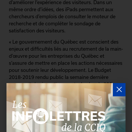
d’améliorer l’expérience des visiteurs. Dans un
même ordre d’idées, des iPads permettent aux
chercheurs d’emplois de consulter le moteur de
recherche et de compléter le sondage de
satisfaction des visiteurs.
« Le gouvernement du Québec est conscient des
enjeux et difficultés liés au recrutement de la main-
d’œuvre pour les entreprises du Québec et
s’assure de mettre en place les actions nécessaires
pour soutenir leur développement. Le Budget
2018-2019 rendu public la semaine dernière
annonçait des investissements de plus de 800
millions de dollars pour la mise en place de la
Stratégie nationale sur la main-d’œuvre qui sera
dévoilée prochainement. Cette stratégie
proposera des mesures concrètes visant à
répondre aux besoins des employeurs du
Québec », a indiqué le ministre de l’Emploi et de la