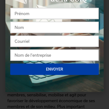
la Capitale-Nationale. En tant qu’actrice
économique d’importance, la CCIQ est fière de se
doter d’un plan d’action qui lui permettra de guider
ses interventions auprès des différentes instances
du milieu économique. Un plan d’une telle
envergure s’avérait nécessaire pour nous
permettre de concerter nos actions et d’œuvrer
d’un effort commun, avec les autres acteurs clés,
pour le développement économique de notre ville.
», souligne le président et chef de la direction de la
CCIQ, Steeve Lavoie.
ENVOYER
À propos de la Chambre de commerce et
d’industrie de Québec
La Chambre de commerce et d’industrie de
Québec (CCIQ), qui regroupe plus de 3800
membres, sensibilise, mobilise et agit pour
favoriser le développement économique de ses
membres et de son milieu. Plus important