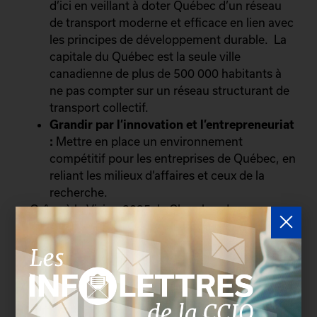
d’ici en veillant à doter Québec d’un réseau
de transport moderne et efficace en lien avec
les principes de développement durable. La
capitale du Québec est la seule ville
canadienne de plus de 500 000 habitants à
ne pas compter sur un réseau structurant de
transport collectif.
Grandir par l’innovation et l’entrepreneuriat
:
Mettre en place un environnement
compétitif pour les entreprises de Québec, en
reliant les milieux d’affaires et ceux de la
recherche.
« Grâce à la Vision 2035, la Chambre de
commerce et d’industrie de Québec se munit d’un
outil exceptionnel afin d’œuvrer pour le bien des
gens d’affaires d’ici. Cet outil nous permettra de
poursuivre notre vision qui est d’agir, de
sensibiliser et de mobiliser afin de contribuer au
développement et à la prospérité économique de