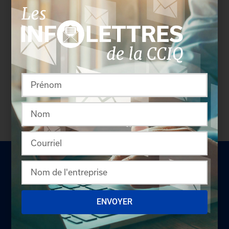
Rouge FM, Alain Kirouac, Chambre de
commerce et d’industrie de Québec
-30-
Source : Sarah Vertefeuille
Agente de communication
Chambre de commerce et d’industrie de Québec
(418) 692-3853, poste 234
ENVOYER