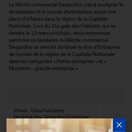
Le Mérite commercial Desjardins vise à souligner le
dynamisme et le succès d’entreprises ayant une
place d'affaires dans la région de la Capitale-
Nationale. Lors du 31e gala des Fidéides, qui se
tiendra le 13 mars prochain, deux entreprises
parmi les six lauréates du Mérite commercial
Desjardins se verront attribuer le titre d'Entreprise
de l'année de la région de la Capitale-Nationale
dans les catégories « Petite entreprise » et «
Moyenne – grande entreprise ».
(Photo : Gilles Fréchette)
Dominick Roy, Desjardins Entreprises
Québec-Portneuf, Guy-Paul Veillette,
Informatique ProContact, Francine Ricard,