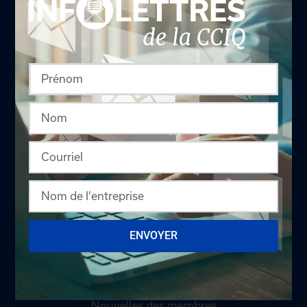
Qui sommes-nous ?
Comités
Équipe
Conseil d'administration
Nous joindre
Politique de confidentialité
Développement durable
DEVENIR MEMBRE
Pourquoi devenir membre
ENVOYER
Avantages aux membres
Devenir bénévole
Nouvelles des membres