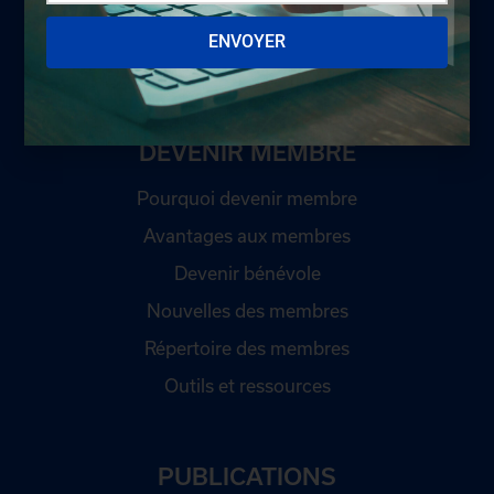
Politique de confidentialité
ENVOYER
Développement durable
DEVENIR MEMBRE
Pourquoi devenir membre
Avantages aux membres
Devenir bénévole
Nouvelles des membres
Répertoire des membres
Outils et ressources
PUBLICATIONS