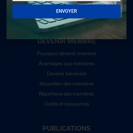
Politique de confidentialité
ENVOYER
Développement durable
DEVENIR MEMBRE
Pourquoi devenir membre
Avantages aux membres
Devenir bénévole
Nouvelles des membres
Répertoire des membres
Outils et ressources
PUBLICATIONS