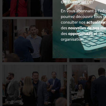
de commerce?
En vous abonnant à l’info
pourrez découvrir tous 
consulter nos
actualités
des
nouvelles de nos m
des
opportunités
et des
organisation.