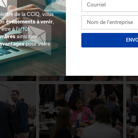
lettre de la CCIQ, vous
nos
événements à venir
,
, être à l’affût
embres
ainsi que
ENV
avantages
pour votre