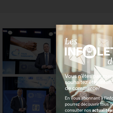
Vous n’êtes pas me
souhaitez être info
de commerce?
En vous abonnant à l’info
pourrez découvrir tous 
consulter nos
actualités