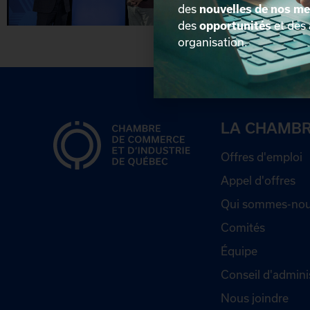
des
nouvelles de nos m
des
opportunités
et des
organisation.
LA CHAMB
Offres d'emploi
Appel d'offres
Qui sommes-nou
Comités
Équipe
Conseil d'admini
Nous joindre