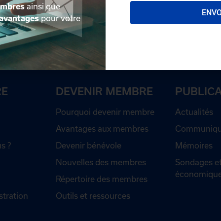
embres
ainsi que
ENV
avantages
pour votre
RE
DEVENIR MEMBRE
PUBLIC
Pourquoi devenir membre
Actualités
Avantages aux membres
Communiqué
s ?
Devenir bénévole
Mémoires
Nouvelles des membres
Sondages et
économiqu
Répertoire des membres
stration
Outils et ressources