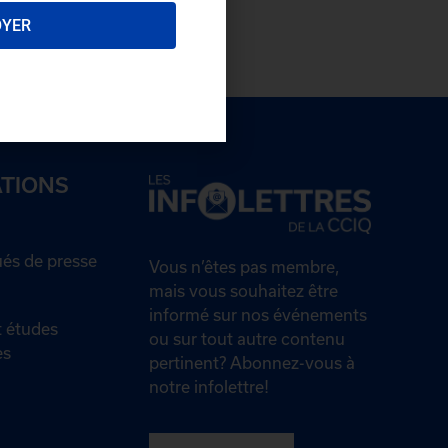
OYER
ATIONS
s de presse
Vous n’êtes pas membre,
mais vous souhaitez être
informé sur nos événements
 études
ou sur tout autre contenu
es
pertinent? Abonnez-vous à
notre infolettre!