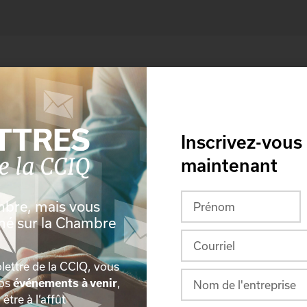
Inscrivez-vous
maintenant
mbre, mais vous
rmé sur la Chambre
lettre de la CCIQ, vous
nos
événements à venir
,
, être à l’affût