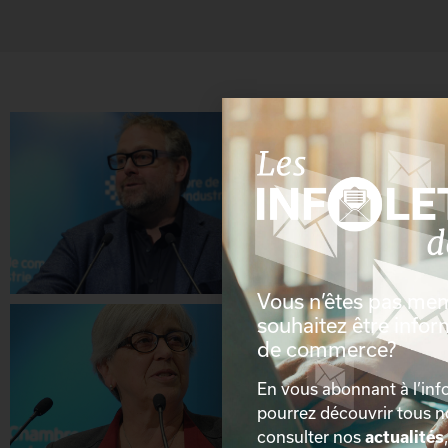
Vous n’êtes pas me
souhaitez être info
de commerce?
En vous abonnant à l’info
pourrez découvrir tous 
consulter nos
actualités