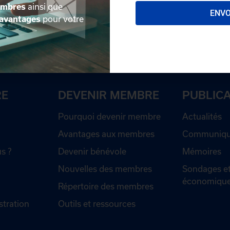
embres
ainsi que
ENV
avantages
pour votre
RE
DEVENIR MEMBRE
PUBLIC
Pourquoi devenir membre
Actualités
Avantages aux membres
Communiqué
s ?
Devenir bénévole
Mémoires
Nouvelles des membres
Sondages et
économiqu
Répertoire des membres
stration
Outils et ressources