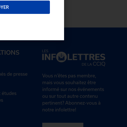
OYER
ATIONS
s de presse
Vous n’êtes pas membre,
mais vous souhaitez être
informé sur nos événements
 études
ou sur tout autre contenu
es
pertinent? Abonnez-vous à
notre infolettre!