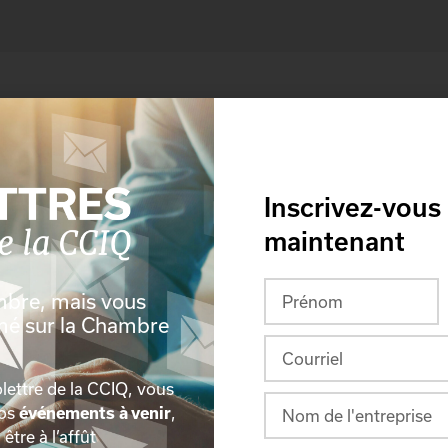
Inscrivez-vous
maintenant
mbre, mais vous
rmé sur la Chambre
lettre de la CCIQ, vous
nos
événements à venir
,
, être à l’affût