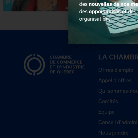
des
nouvelles de nos m
des
opportunités
et des
organisation.
LA CHAMB
Offres d'emploi
Appel d'offres
Qui sommes-nou
Comités
Équipe
Conseil d'admini
Nous joindre