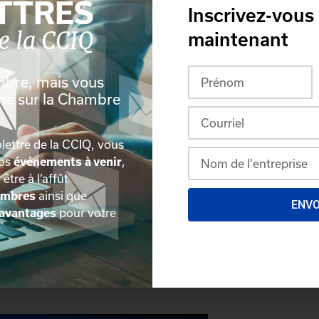
Inscrivez-vous
r en primeur les conférenciers et
maintenant
son étant en vente dès maintenant
.
n de Bell, partenaire présentateur, en
mbre, mais vous
ats d’affaires. Merci également à
rmé sur la Chambre
lettre de la CCIQ, vous
nos
événements à venir
,
, être à l’affût
embres
ainsi que
ENV
avantages
pour votre
liquez ici