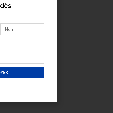
 dès
OYER