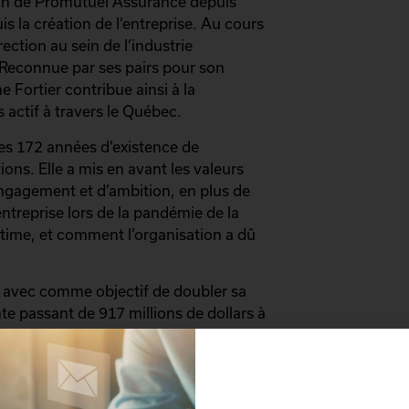
tion de Promutuel Assurance depuis
s la création de l’entreprise. Au cours
ection au sein de l’industrie
 Reconnue par ses pairs pour son
 Fortier contribue ainsi à la
 actif à travers le Québec.
es 172 années d’existence de
ns. Elle a mis en avant les valeurs
engagement et d’ambition, en plus de
entreprise lors de la pandémie de la
ctime, et comment l’organisation a dû
 avec comme objectif de doubler sa
nte passant de 917 millions de dollars à
gé à voir grand et à cultiver
elle est accessible à toutes les
ppelant l’importance de diriger de
urant que les profits suivront.