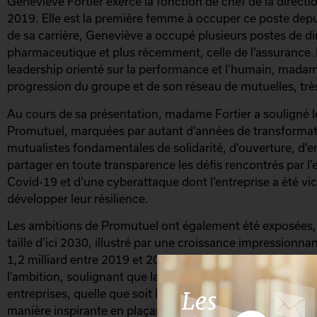
Geneviève Fortier exerce la fonction de chef de la direc
2019. Elle est la première femme à occuper ce poste depui
de sa carrière, Geneviève a occupé plusieurs postes de dir
pharmaceutique et plus récemment, celle de l’assurance.
leadership orienté sur la performance et l’humain, madame
progression du groupe et de son réseau de mutuelles, très
Au cours de sa présentation, madame Fortier a souligné l
Promutuel, marquées par autant d’années de transformatio
mutualistes fondamentales de solidarité, d’ouverture, d’
partager en toute transparence les défis rencontrés par l’
Covid-19 et d’une cyberattaque dont l’entreprise a été vi
développer leur résilience.
Les ambitions de Promutuel ont également été exposées,
taille d’ici 2030, illustré par une croissance impressionna
1,2 milliard entre 2019 et 2023. Madame Fortier a encoura
l’ambition, soulignant que la transformation organisationn
entreprises, quelle que soit leur taille. Elle a conclu en ra
manière inspirante en plaçant les humains en premier, ass