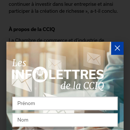
continuer à investir dans leur entreprise et ainsi
participer à la création de richesse », a-t-il conclu.
À propos de la CCIQ
La Chambre de commerce et d’industrie de
Québec regroupe plus de 4500 membres de la
communauté d’affaires de la grande région de
Québec provenant de tous les secteurs de
l’économie. Elle constitue le plus important
regroupement de gens d’affaires de l’est du
Québec. La CCIQ poursuit la mission d’être la voix
privilégiée des entrepreneurs de Québec et
propose à ses membres une offre des services
complète s’articulant autour de quatre volets : le
réseautage, le développement des compétences,
la reconnaissance du succès entrepreneurial et le
développement économique.