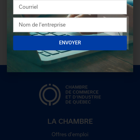
– 30 –
Source :
Sarah Vertefeuille
Chambre de commerce et d'industrie de Québec
svertefeuille@cciquebec.ca
ENVOYER
Tél. : 418 692-3853, poste 234
LA CHAMBRE
Offres d'emploi