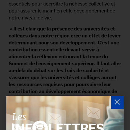
essentiels pour accroître la richesse collective et
pour assurer le maintien et le développement de
notre niveau de vie.
«
Il est clair que la présence des universités et
collèges dans notre région crée un effet de levier
déterminant pour son développement. C’est une
contribution essentielle devant servir à
alimenter la réflexion entourant la tenue du
Sommet de l’enseignement supérieur. Il faut aller
au-delà du débat sur les frais de scolarité et
s’assurer que les universités et collèges auront
les ressources requises pour poursuivre leur
contribution au développement économique de
Québec et de la province.
», a rappelé Alain
Kirouac, président et chef de la direction de la
Chambre de commerce de Québec.
«
L’économie du savoir est maintenant une