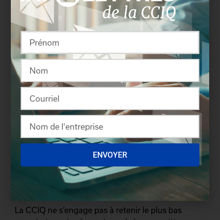
Toute offre de services devra comprendre les
éléments suivants :
Une présentation de la nature de vos
compétences et de vos expériences en lien
avec le mandat;
Un court texte présentant votre
compréhension du mandat et des
suggestions (le cas échéant);
Une présentation des ressources affectées au
dossier;
Le budget (incluant le taux horaire et le
nombre d’heures évalué).
ENVOYER
Autres conditions
La CCIQ ne s’engage pas à retenir le plus bas