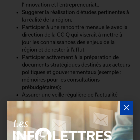
l’innovation et l’entrepreneuriat.;
Suggérer la réalisation d’études pertinentes à
la réalité de la région;
Participer à une rencontre mensuelle avec la
direction de la CCIQ qui viserait à mettre à
jour les connaissances des enjeux de la
région et de rester à l’affut;
Participer activement à la préparation de
documents stratégiques destinés aux acteurs
politiques et gouvernementaux (exemple :
mémoires pour les consultations
prébudgétaires);
Assurer une veille régulière de l’actualité
économique.
Contenu de l’offre de
services