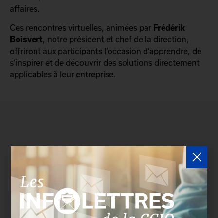
affaires.
Ces rencontres virtuelles, animées par
Frédérik
Boisvert
, notre président et chef de la direction,
offriront aux participants l’occasion d’apprendre, de
s’inspirer et de découvrir des solutions directement
applicables à leur entreprise.
Devenez membre