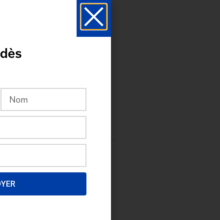
 dès
OYER