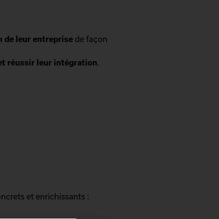
n de leur entreprise
de façon
et réussir leur intégration
.
crets et enrichissants :