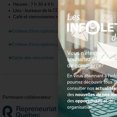
Heures : 7 h 30 à 9 h
Lieu : bureaux de la CCIQ
Café et viennoiseries inclus.
Critères d’inscriptions pour les cédants
Critères d’inscriptions pour les repreneurs
Vous n’êtes pas me
Dates des rencontres
souhaitez être info
de commerce?
En vous abonnant à l’info
pourrez découvrir tous 
consulter nos
actualités
des
nouvelles de nos m
Partenaire collaborateur :
des
opportunités
et des
organisation.