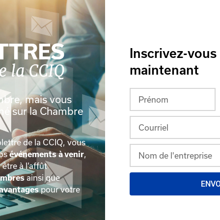
Inscrivez-vous
maintenant
mbre, mais vous
rmé sur la Chambre
lettre de la CCIQ, vous
nos
événements à venir
,
, être à l’affût
embres
ainsi que
ENV
avantages
pour votre