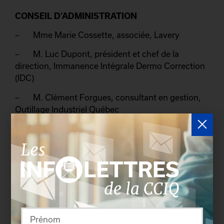
CONSEIL D’ADMINISTRATION
– Mme Marie Cossette, associée, Lavery
– M. Luc Dupont, président et chef de la
direction, Immanence Intégrale Dermo Correction
(IDC)
– M. Clément Forgues, consultant en gestion,
Outillage Industriel Québec
– M. Louis-Charles Godin, président, Jeune
chambre de commerce de Québec
– M. Denis Laflamme, Directeur, Affaires
publiques, Citoyen Optimum
– Mme Marie-Josée Laflamme, directrice,
ventes et marketing, Hôtel Delta Québec
– M. André Nadeau, directeur général, Hôtel