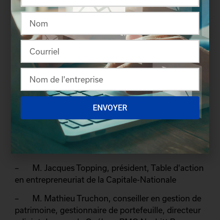
L’Aristocrate / Hôtel SEPIA
– M. Robert Piché, vice-président, ventes et
développement des affaires, Déménagement &
transport Dolbec inc.
– M. Denis Ricard, vice-président exécutif,
développement des affaires, Industrielle Alliance,
Assurance et services financiers
ENVOYER
– Mme Caroline St-Jacques, directrice générale,
affaires publiques et relations avec la
communauté, Caisse de dépôt et placement du
Québec
– M. Jacques Topping, président, Table d'action
en entrepreneuriat de la Capitale-Nationale
– M. Mathieu Truchon, conseiller en gestion de
patrimoine, gestionnaire de portefeuille, directeur