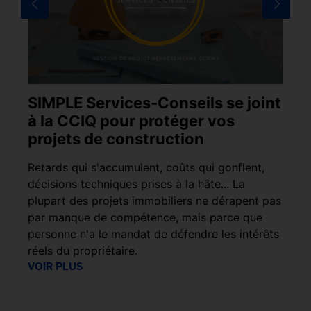
SIMPLE Services-Conseils se joint
S
à la CCIQ pour protéger vos
C
projets de construction
i
e
Retards qui s'accumulent, coûts qui gonflent,
Le
décisions techniques prises à la hâte... La
ph
ges
plupart des projets immobiliers ne dérapent pas
l’
it
par manque de compétence, mais parce que
dé
personne n'a le mandat de défendre les intérêts
.
réels du propriétaire.
VO
VOIR PLUS