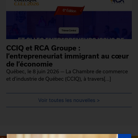
CCIQ et RCA Groupe :
l’entrepreneuriat immigrant au cœur
de l’économie
Québec, le 8 juin 2026 — La Chambre de commerce
et d’industrie de Québec (CCIQ), à travers[...]
Voir toutes les nouvelles >