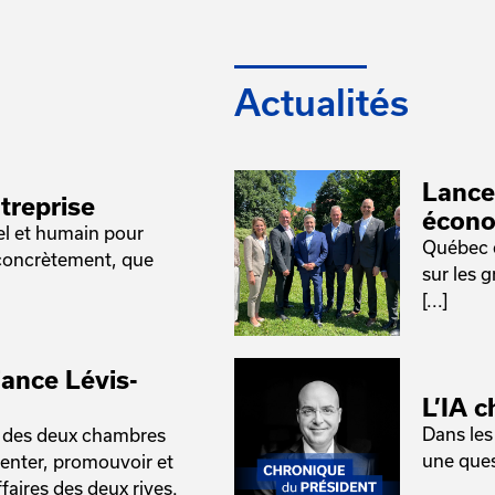
Actualités
Lance
treprise
écono
el et humain pour
Québec e
 concrètement, que
sur les 
[...]
iance Lévis-
L’IA c
Dans les
é des deux chambres
une ques
senter, promouvoir et
faires des deux rives.