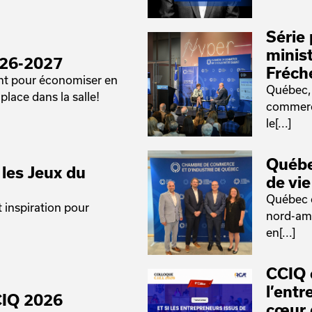
Série 
minis
026-2027
Fréch
ant pour économiser en
Québec, 
place dans la salle!
commerce
le[...]
Québe
les Jeux du
de vi
Québec 
 inspiration pour
nord-amé
en[...]
CCIQ 
l’ent
CIQ 2026
cœur 