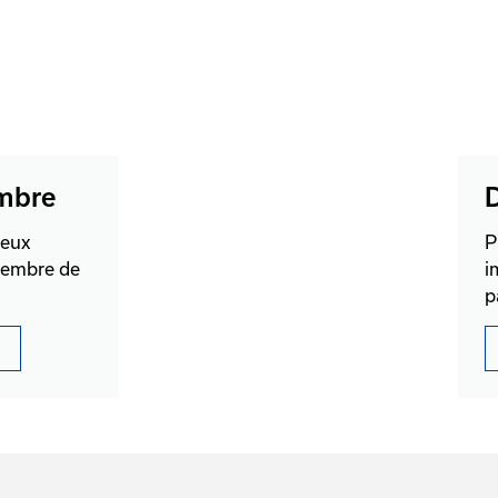
mbre
D
reux
P
membre de
i
p