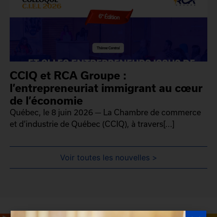
CCIQ et RCA Groupe :
l’entrepreneuriat immigrant au cœur
de l’économie
Québec, le 8 juin 2026 — La Chambre de commerce
et d’industrie de Québec (CCIQ), à travers[...]
Voir toutes les nouvelles >