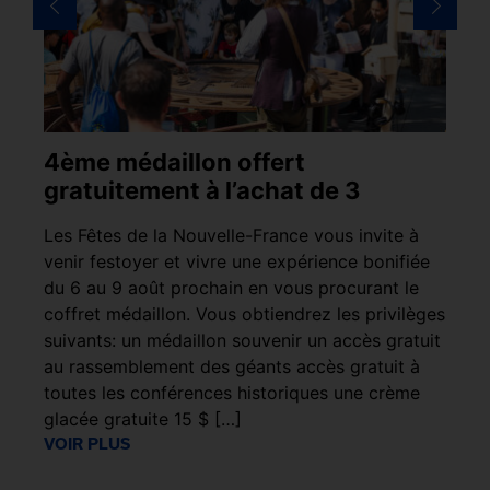
4ème médaillon offert
SIM
gratuitement à l’achat de 3
à l
pro
Les Fêtes de la Nouvelle-France vous invite à
venir festoyer et vivre une expérience bonifiée
Retar
du 6 au 9 août prochain en vous procurant le
décis
coffret médaillon. Vous obtiendrez les privilèges
plupa
suivants: un médaillon souvenir un accès gratuit
par 
au rassemblement des géants accès gratuit à
perso
toutes les conférences historiques une crème
réels
glacée gratuite 15 $ […]
VOIR
VOIR PLUS